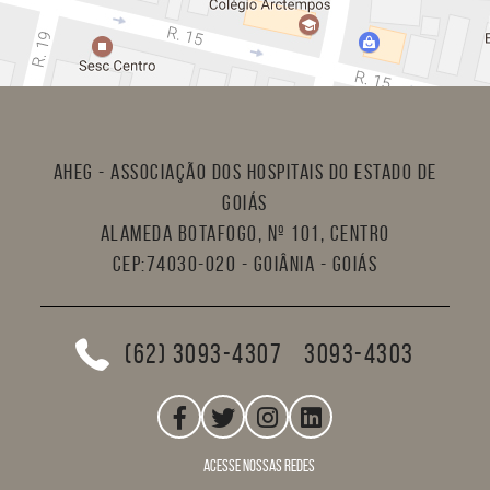
AHEG - Associação dos Hospitais do Estado de
Goiás
Alameda Botafogo, nº 101, Centro
CEP:74030-020 - Goiânia - Goiás
(62) 3093-4307
3093-4303
acesse nossas redes