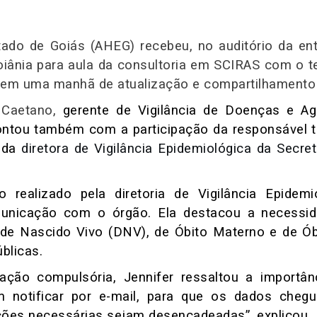
ado de Goiás (AHEG) recebeu, no auditório da ent
oiânia para aula da consultoria em SCIRAS com o t
 em uma manhã de atualização e compartilhamento
r Caetano,
gerente de Vigilância de Doenças e Ag
ontou também com a participação da responsável t
e da
diretora de Vigilância Epidemiológica da Secre
o realizado pela diretoria de Vigilância Epide
municação com o órgão. Ela destacou a necessid
 Nascido Vivo (DNV), de Óbito Materno e de Óbi
úblicas.
ção compulsória, Jennifer ressaltou a importân
em notificar por e-mail, para que os dados che
ações necessárias sejam desencadeadas”, explicou.