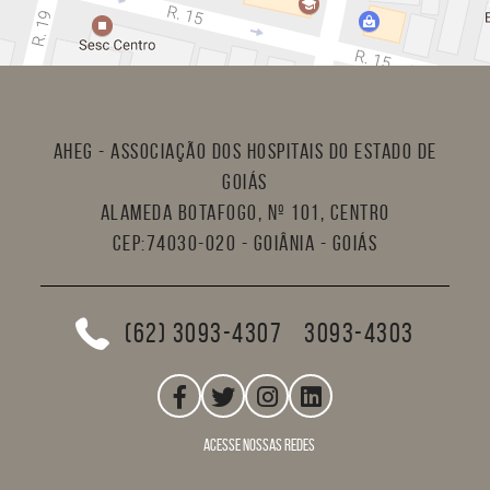
AHEG - Associação dos Hospitais do Estado de
Goiás
Alameda Botafogo, nº 101, Centro
CEP:74030-020 - Goiânia - Goiás
(62) 3093-4307
3093-4303
acesse nossas redes