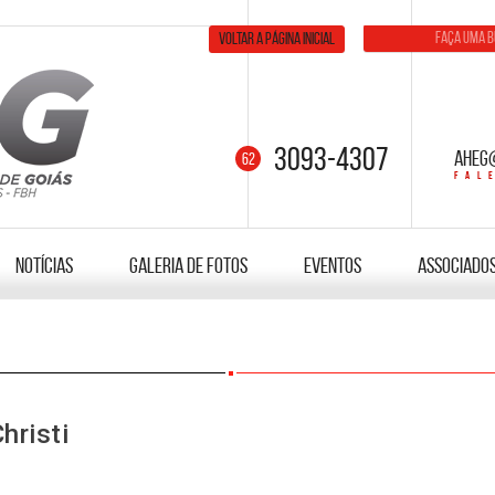
Voltar a página inicial
3093-4307
aheg
Notícias
Galeria de fotos
Eventos
Associado
hristi