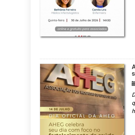
A
D
q
h