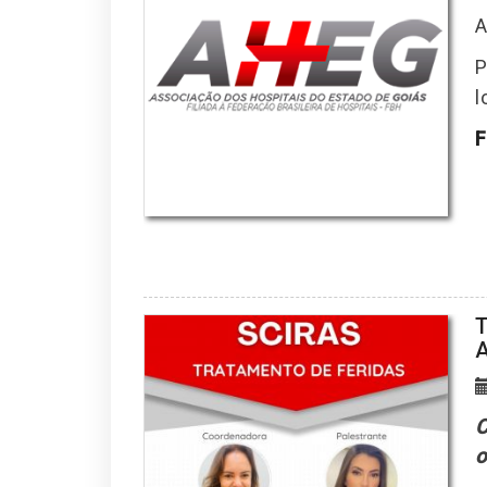
A
P
l
F
T
C
o