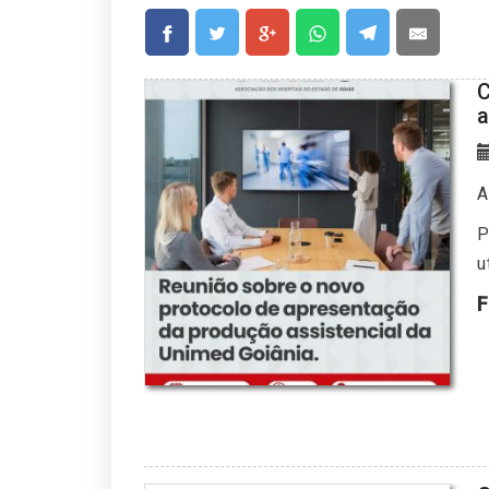
C
a
A
P
u
F