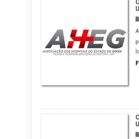
O
U
A
P
l
F
C
U