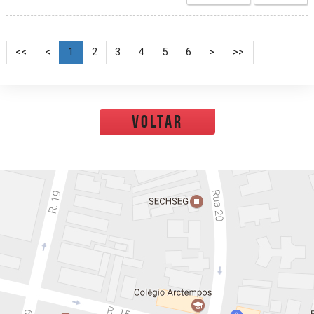
<<
<
1
2
3
4
5
6
>
>>
voltar