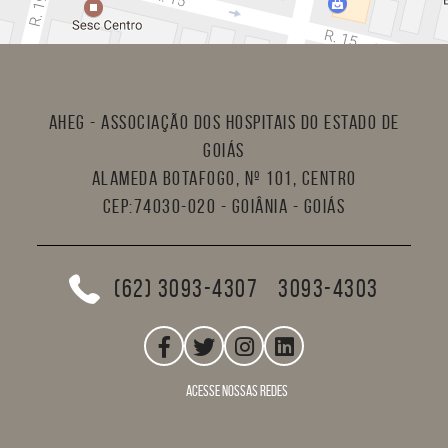
AHEG - Associação dos Hospitais do Estado de
Goiás
Alameda Botafogo, nº 101, Centro
CEP:74030-020 - Goiânia - Goiás
(62) 3093-4307
3093-4303
acesse nossas redes