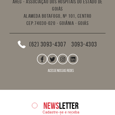
AHEG - Associação dos Hospitais do Estado de
Goiás
Alameda Botafogo, nº 101, Centro
CEP:74030-020 - Goiânia - Goiás
(62) 3093-4307
3093-4303
acesse nossas redes
News
letter
Cadastre-se e receba