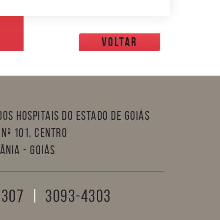
voltar
os Hospitais do Estado de Goiás
nº 101, Centro
ânia - Goiás
4307
|
3093-4303