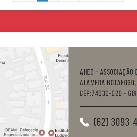
AHEG - Associação d
Alameda Botafogo, 
CEP:74030-020 - Goi
(62) 3093-