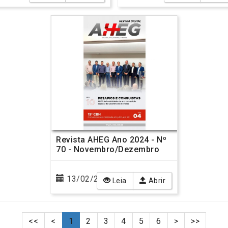
Revista AHEG Ano 2024 - Nº
70 - Novembro/Dezembro
13/02/2025
Leia
Abrir
<<
<
1
2
3
4
5
6
>
>>