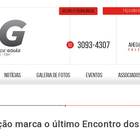
Voltar a página inicial
3093-4307
aheg
Notícias
Galeria de fotos
Eventos
Associado
ção marca o último Encontro dos