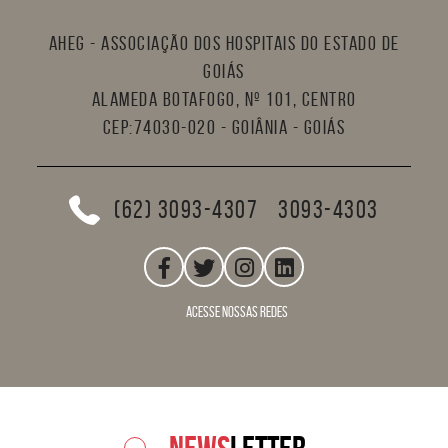
AHEG - Associação dos Hospitais do Estado de
Goiás
Alameda Botafogo, nº 101, Centro
CEP:74030-020 - Goiânia - Goiás
(62) 3093-4307
3093-4303
acesse nossas redes